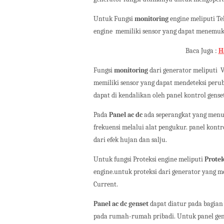
Untuk Fungsi
monitoring
engine meliputi Te
engine
memiliki sensor yang dapat menemuka
Baca Juga :
H
Fungsi
monitoring
dari generator meliputi
V
memiliki sensor yang dapat mendeteksi peruba
dapat di kendalikan oleh panel kontrol gense
Pada
Panel ac dc
ada seperangkat yang menu
frekuensi melalui alat pengukur. panel kontr
dari efek hujan dan salju.
Untuk fungsi Proteksi engine meliputi
Protek
engine.untuk proteksi dari generator yang m
Current.
Panel ac dc genset
dapat diatur pada bagian 
pada rumah-rumah pribadi. Untuk panel gense