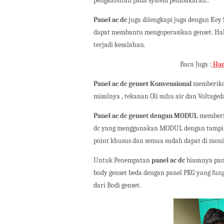
pengkabutan pada system pembakaran..
Panel ac dc
juga dilengkapi juga dengan Key 
dapat membantu mengoperasikan genset. Hal 
terjadi kesalahan.
Baca Juga :
Har
Panel ac dc genset
Konvensional
memberika
misalnya , tekanan Oli suhu air dan Voltage
Panel ac dc genset
dengan
MODUL
memberik
dc yang menggunakan MODUL dengan tampilan 
point khusus dan semua sudah dapat di moni
Untuk Penempatan
panel ac dc
biasanya pan
body genset beda dengan panel PKG yang fun
dari Bodi genset.