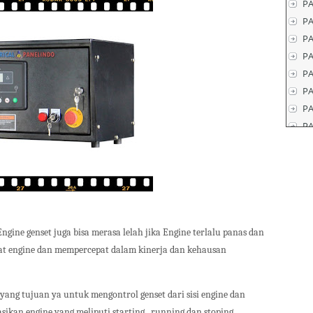
PA
P
PA
PA
P
P
PA
P
gine genset juga bisa merasa lelah jika Engine terlalu panas dan
at engine dan mempercepat dalam kinerja dan kehausan
 yang tujuan ya untuk mengontrol genset dari sisi engine dan
kan engine yang meliputi starting , running dan stoping .