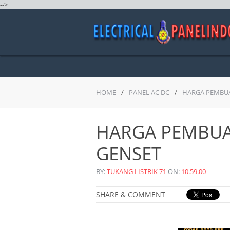
-->
HOME
/
PANEL AC DC
/
HARGA PEMBUA
HARGA PEMBUA
GENSET
BY:
TUKANG LISTRIK 71
ON:
10.59.00
SHARE & COMMENT