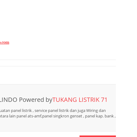
o.com
LINDO Powered by
TUKANG LISTRIK 71
n panel listrik , service panel listrik dan juga Wiring dan
tara lain panel ats-amf,panel singkron genset , panel kap. bank ,