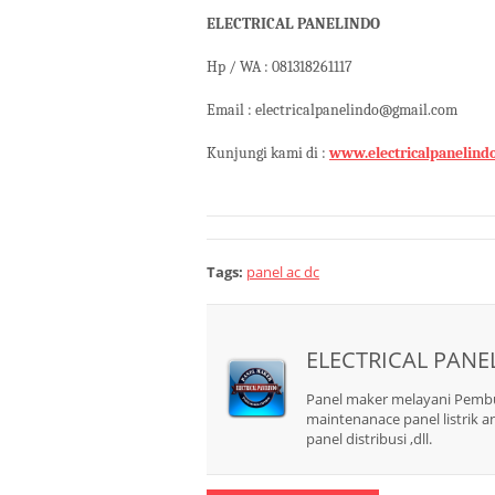
ELECTRICAL PANELINDO
Hp / WA : 081318261117
Email : electricalpanelindo@gmail.com
Kunjungi kami di :
www.electricalpanelind
Tags:
panel ac dc
ELECTRICAL PANE
Panel maker melayani Pembuata
maintenanace panel listrik an
panel distribusi ,dll.