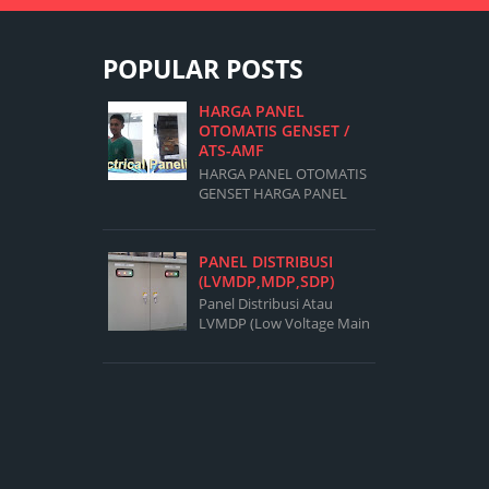
POPULAR POSTS
HARGA PANEL
OTOMATIS GENSET /
ATS-AMF
HARGA PANEL OTOMATIS
GENSET HARGA PANEL
OTOMATIS GENSET
PANEL AMF ATS 20kVA
Box Panel 700 X 500 X 200
PANEL DISTRIBUSI
Magnetic Contactor LS
(LVMDP,MDP,SDP)
32A Fuse...
Panel Distribusi Atau
LVMDP (Low Voltage Main
Distribution Panel)Adalah
Panel Yang Berfungsi
Mendistribusikan Sumber
Daya Ke Sub Sub Panel ...