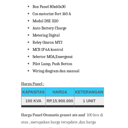
Box Panel 80x60x30
Cos motorize Fort 160 A
Modul DSE 3110
Auto Battery Charge
Metering Digital
Reley Omron MY2
MCB 1P 6A kontrol
Selector MOA,Emergensi
Pilot Lamp, Push Botton
Wiring diagram dan manual
Harga Panel :
KAPASITAS
HARGA
KETERANGAN
100 KVA
RP.15.900.000
1 UNIT
Harga Panel Otomatis genset-ats amf
100 kva di
atas , merupakan harga terupdate ,dan harga