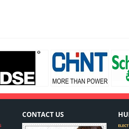
CONTACT
US
HU
S
ELECT