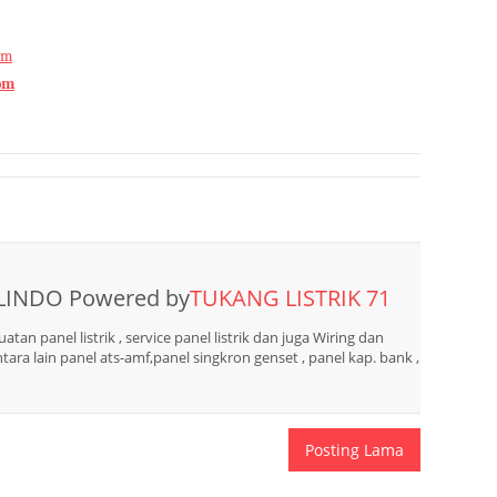
om
om
LINDO Powered by
TUKANG LISTRIK 71
n panel listrik , service panel listrik dan juga Wiring dan
tara lain panel ats-amf,panel singkron genset , panel kap. bank ,
Posting Lama