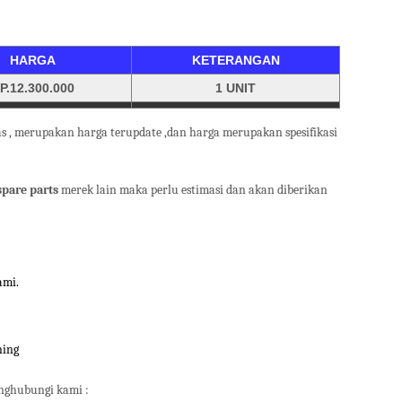
HARGA
KETERANGAN
P.12.300.000
1 UNIT
s , merupakan harga terupdate ,dan harga merupakan spesifikasi
 spare parts
merek lain maka perlu estimasi dan akan diberikan
ami.
ning
nghubungi kami :