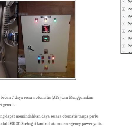
PA
P
PA
PA
P
P
PA
P
beban / daya secara otomatis (ATS) dan Menggunakan
t genset.
ang dapat memindahkan daya secara otomatis tanpa perlu
dul DSE 3110 sebagai kontrol utama emergency power yaitu