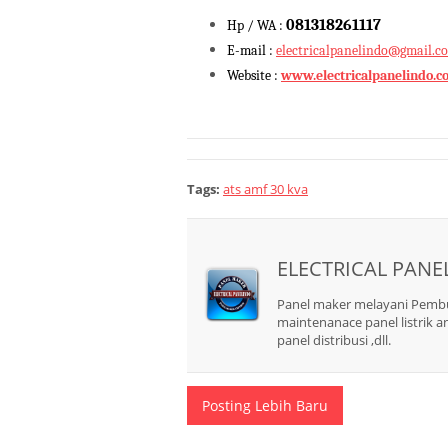
081318261117
Hp / WA :
E-mail :
electricalpanelindo@gmail.c
Website :
www.electricalpanelindo.c
Tags:
ats amf 30 kva
ELECTRICAL PANE
Panel maker melayani Pembuata
maintenanace panel listrik an
panel distribusi ,dll.
Posting Lebih Baru