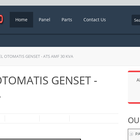
Home
Panel
Parts
Contact Us
L OTOMATIS GENSET - ATS AMF 30 KVA
TOMATIS GENSET -
A
A
OU
P