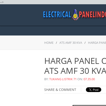
-->
HOME
/
ATS AMF 30 KVA
/
HARGA PANE
HARGA PANEL O
ATS AMF 30 KV
BY:
TUKANG LISTRIK 71
ON:
07.35.00
SHARE & COMMENT