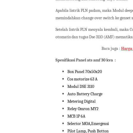
Apabila listrik PLN padam, maka Modul deep
memindahkan change over switch ke genset se
Setelah listrik PLN menyala kembali, maka C
otomatis dan tugas Dse 3110 (AMF) mematikan
Baca juga :
Harga 
Spesifikasi Panel ats amf 30 kva :
Box Panel 70x50x20
Cos motorize 63 A
Modul DSE 3110
Auto Battery Charge
Metering Digital
Reley Omron MY2
MCB 1P 6A
Selector MOA,Emergensi
Pilot Lamp, Push Botton