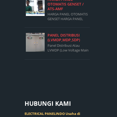
OTOMATIS GENSET /
ATS-AMF
HARGA PANEL OTOMATIS
GENSET HARGA PANEL
OTOMATIS GENSET
PANEL AMF ATS 20kVA
Box Panel 700 X 500 X 200
PANEL DISTRIBUSI
Magnetic Contactor LS
(LVMDP,MDP,SDP)
32A Fuse...
Panel Distribusi Atau
LVMDP (Low Voltage Main
Distribution Panel)Adalah
Panel Yang Berfungsi
Mendistribusikan Sumber
Daya Ke Sub Sub Panel ...
HUBUNGI
KAMI
ELECTRICAL PANELINDO Usaha di