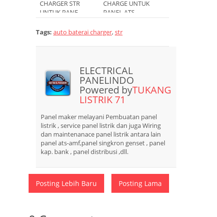
CHARGER STR
CHARGE UNTUK
UNTUK PANE...
PANEL ATS...
Tags:
auto baterai charger
,
str
ELECTRICAL
PANELINDO
Powered by
TUKANG
LISTRIK 71
Panel maker melayani Pembuatan panel
listrik , service panel listrik dan juga Wiring
dan maintenanace panel listrik antara lain
panel ats-amf,panel singkron genset , panel
kap. bank , panel distribusi ,dll.
Posting Lebih Baru
Posting Lama