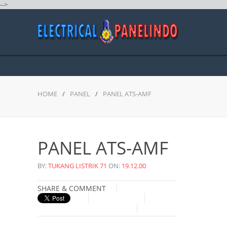
-->
HOME
/
PANEL
/
PANEL ATS-AMF
PANEL ATS-AMF
BY:
TUKANG LISTRIK 71
ON:
19.12.00
SHARE & COMMENT