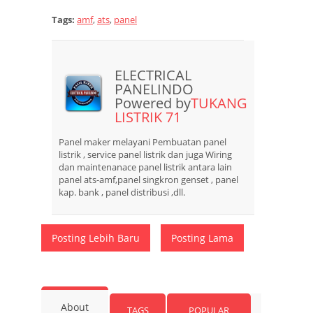
Tags:
amf
,
ats
,
panel
ELECTRICAL
PANELINDO
Powered by
TUKANG
LISTRIK 71
Panel maker melayani Pembuatan panel
listrik , service panel listrik dan juga Wiring
dan maintenanace panel listrik antara lain
panel ats-amf,panel singkron genset , panel
kap. bank , panel distribusi ,dll.
Posting Lebih Baru
Posting Lama
About
TAGS
POPULAR