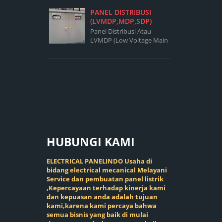
Box Panel 700 X 500 X 200
PANEL DISTRIBUSI
Magnetic Contactor LS
(LVMDP,MDP,SDP)
32A Fuse...
Panel Distribusi Atau
LVMDP (Low Voltage Main
Distribution Panel)Adalah
Panel Yang Berfungsi
Mendistribusikan Sumber
Daya Ke Sub Sub Panel ...
HUBUNGI
KAMI
ELECTRICAL PANELINDO Usaha di
bidang electrical mecanical Melayani
Service dan pembuatan panel listrik
,Kepercayaan terhadap kinerja kami
dan kepuasan anda adalah tujuan
kami,karena kami percaya bahwa
semua bisnis yang baik di mulai